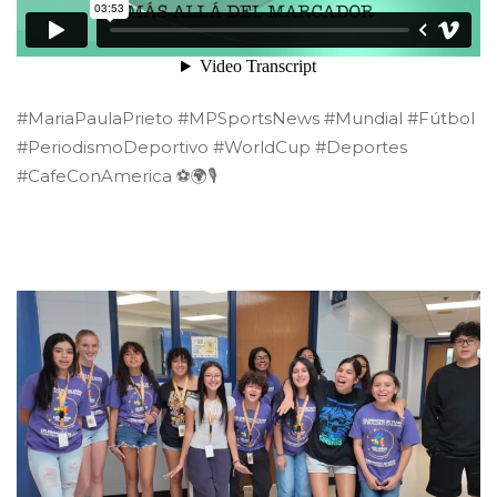
#MariaPaulaPrieto #MPSportsNews #Mundial #Fútbol
#PeriodismoDeportivo #WorldCup #Deportes
#CafeConAmerica ⚽🌍🎙️