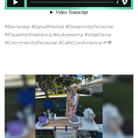
#Bienestar #SaludMental #DesarrolloPersonal
#PauletteVillafranca #Autoestima #VidaPlena
#CrecimientoPersonal #CafeConAmerica 🌱💙