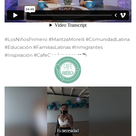
#LosNiñosPrimero #MaritzaMorelli #ComunidadLatina
#Educación #FamiliasLatinas #Inmigrantes
#Inspiración #CafeConAmerica ❤️📚