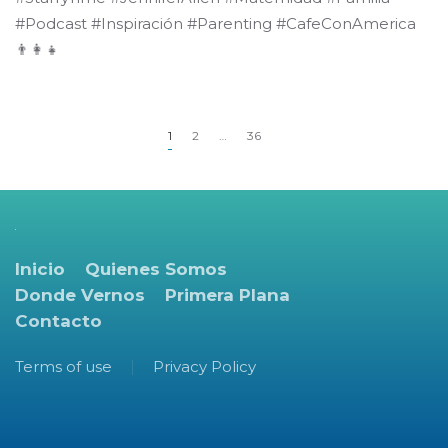
#Podcast #Inspiración #Parenting #CafeConAmerica
👨‍👩‍👧
1
2
…
36
Inicio
Quienes Somos
Donde Vernos
Primera Plana
Contacto
Terms of use
Privacy Policy