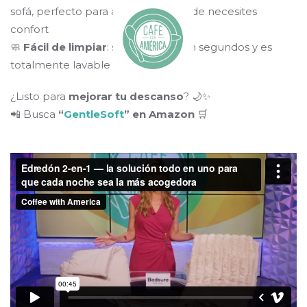
sofá, perfecto para acampar o donde necesites
confort
🧼
Fácil de limpiar
: se desmonta en segundos y es
totalmente lavable a máquina
¿Listo para
mejorar tu descanso
? 🌙✨
📲 Busca
“
GentleSoft
” en Amazon
🛒