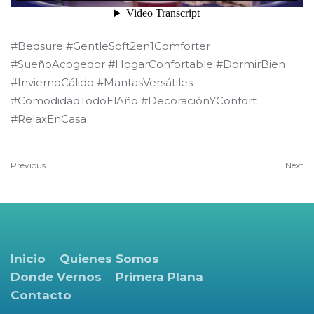
#Bedsure #GentleSoft2en1Comforter
#SueñoAcogedor #HogarConfortable #DormirBien
#InviernoCálido #MantasVersátiles
#ComodidadTodoElAño #DecoraciónYConfort
#RelaxEnCasa
Previous
Next
Inicio
Quienes Somos
Donde Vernos
Primera Plana
Contacto