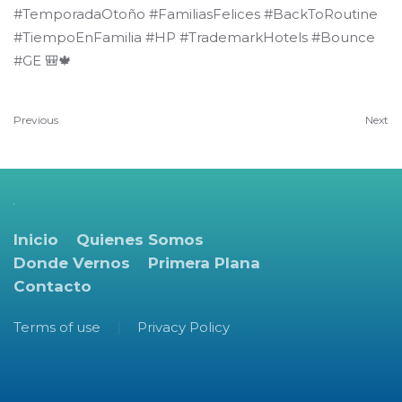
#TemporadaOtoño #FamiliasFelices #BackToRoutine
#TiempoEnFamilia #HP #TrademarkHotels #Bounce
#GE 🎒🍁
Previous
Next
Inicio
Quienes Somos
Donde Vernos
Primera Plana
Contacto
Terms of use
Privacy Policy