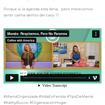
Porque sí, la agenda está llena… pero merecemos
sentir calma dentro del caos. 🤍
#MamáOrganizada #VidaEnFamilia #TipsDeMamá
#KathyBuccio #OrganizaciónHogar