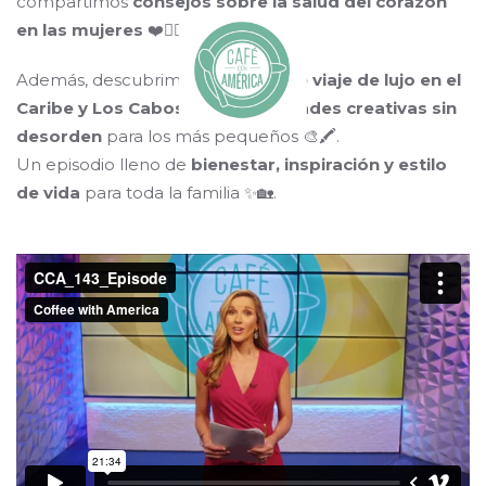
compartimos
consejos sobre la salud del corazón
en las mujeres
❤️👩‍⚕️.
Además, descubrimos
destinos de viaje de lujo en el
Caribe y Los Cabos
🌴✈️, y
actividades creativas sin
desorden
para los más pequeños 🎨🖍️.
Un episodio lleno de
bienestar, inspiración y estilo
de vida
para toda la familia ✨🏡.