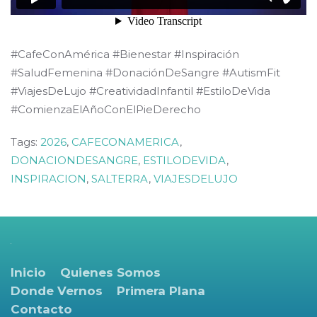
#CafeConAmérica #Bienestar #Inspiración
#SaludFemenina #DonaciónDeSangre #AutismFit
#ViajesDeLujo #CreatividadInfantil #EstiloDeVida
#ComienzaElAñoConElPieDerecho
Tags:
2026
,
CAFECONAMERICA
,
DONACIONDESANGRE
,
ESTILODEVIDA
,
INSPIRACION
,
SALTERRA
,
VIAJESDELUJO
Inicio
Quienes Somos
Donde Vernos
Primera Plana
Contacto