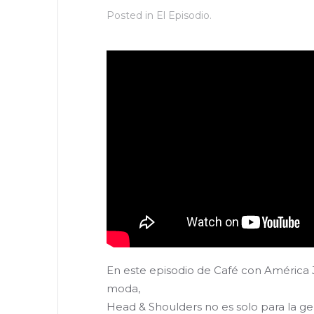
Posted in
El Episodio
.
En este episodio de Café con América J
moda,
Head & Shoulders no es solo para la g