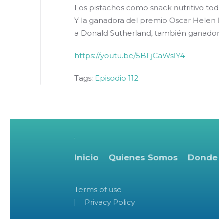
Los pistachos como snack nutritivo tod
Y la ganadora del premio Oscar Helen M
a Donald Sutherland, también ganador 
https://youtu.be/5BFjCaWsIY4
Tags:
Episodio 112
Inicio
Quienes Somos
Donde
Terms of use
Privacy Policy