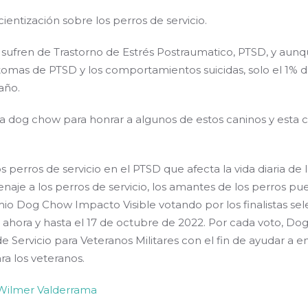
entización sobre los perros de servicio.
es sufren de Trastorno de Estrés Postraumatico, PTSD, y au
ntomas de PTSD y los comportamientos suicidas, solo el 1%
año.
a dog chow para honrar a algunos de estos caninos y esta
 perros de servicio en el PTSD que afecta la vida diaria de
aje a los perros de servicio, los amantes de los perros pu
mio Dog Chow Impacto Visible votando por los finalistas se
e ahora y hasta el 17 de octubre de 2022. Por cada voto, Do
 Servicio para Veteranos Militares con el fin de ayudar a e
a los veteranos.
Wilmer Valderrama