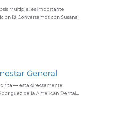
osis Multiple, es importante
icion 🙌.Conversamos con Susana...
enestar General
bonita — está directamente
Rodriguez de la American Dental...